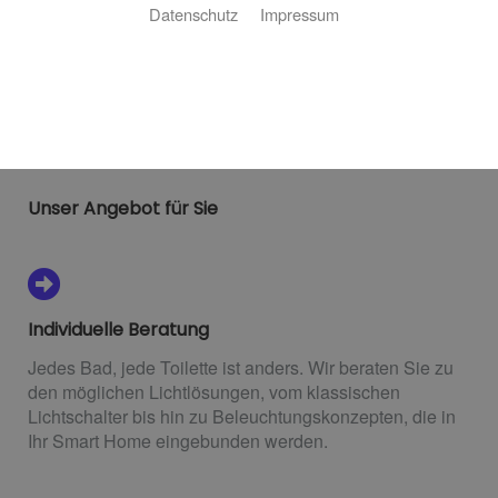
Datenschutz
Impressum
Das Bad ist eine Wohlfühloase, in der wir viel Zeit
verbringen. Daher lohnt es sich, wenn Bad und das
dazugehörige Beleuchtungskonzept aus einem Guss
sind. H-S-K GmbH ist Ihr Partner aus Hildesheim für
ganzheitliche Beleuchtungskonzepte für Bad und WC.
Unser Angebot für Sie
Individuelle Beratung
Jedes Bad, jede Toilette ist anders. Wir beraten Sie zu
den möglichen Lichtlösungen, vom klassischen
Lichtschalter bis hin zu Beleuchtungskonzepten, die in
Ihr Smart Home eingebunden werden.