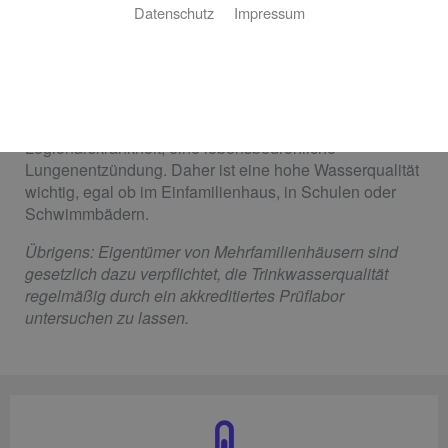
Datenschutz
Impressum
Legionellen sind Bakterien, die in warmem Süßwasser
leben. Vor allem Temperaturen von 20 bis 55 °C sind
ideal – unter 20 °C können sie überleben, vermehren
sich aber nicht, über 60 °C sterben sie recht schnell ab.
Legionellen sind der Auslöser für die
Legionärskrankheit, eine lebensbedrohliche
Lungenentzündung. Daher ist eine hohe Wasserqualität
wichtig, egal ob im Einfamilienhaus, in Schulen oder
Schwimmbädern.
Übrigens: Eigentümer von Mehrfamilienhäusern sind
gesetzlich dazu verpflichtet, die Trinkwasserqualität
regelmäßig durch ein akkreditiertes Prüflabor
untersuchen zu lassen.