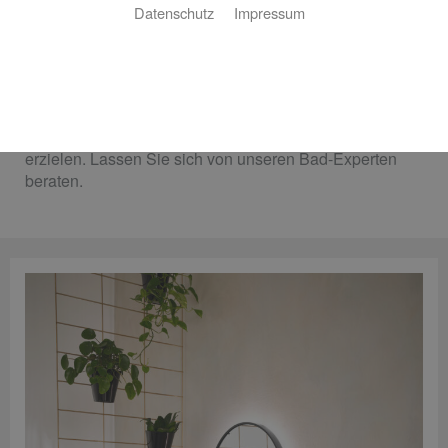
Datenschutz
Impressum
Mit wenig Aufwand gezielt modernisieren.
Sie müssen Ihr Bad nicht immer komplett sanieren, um
den Komfort deutlich zu erhöhen und das Design
aufzufrischen. Bereits mit kleinen Veränderungen und
gezielten Anpassungen können Sie eine große Wirkung
erzielen. Lassen Sie sich von unseren Bad-Experten
beraten.