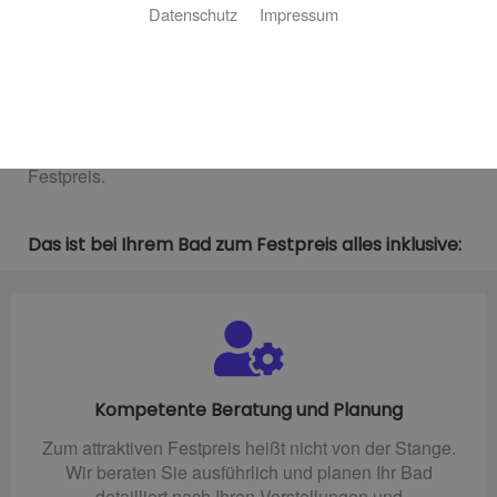
Datenschutz
Impressum
An alles gedacht und sauber kalkuliert
Sie wollen ein perfektes neues Bad ganz nach Ihren
Wünschen und bei den Kosten garantiert keine
Überraschungen erleben? Unsere Experten planen und
installieren Ihre individuelle Badlösung zum fairen
Festpreis.
Das ist bei Ihrem Bad zum Festpreis alles inklusive:
Kompetente Beratung und Planung
Zum attraktiven Festpreis heißt nicht von der Stange.
Wir beraten Sie ausführlich und planen Ihr Bad
detailliert nach Ihren Vorstellungen und